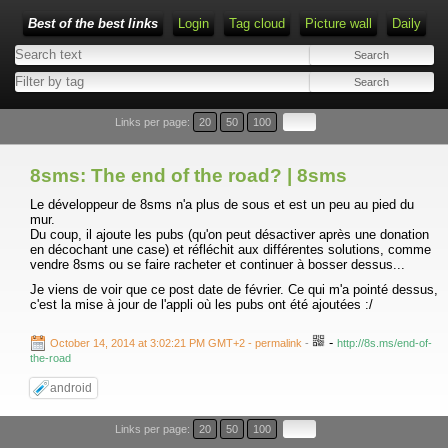
Best of the best links
Login
Tag cloud
Picture wall
Daily
Links per page:
20
50
100
8sms: The end of the road? | 8sms
Le développeur de 8sms n'a plus de sous et est un peu au pied du
mur.
Du coup, il ajoute les pubs (qu'on peut désactiver après une donation
en décochant une case) et réfléchit aux différentes solutions, comme
vendre 8sms ou se faire racheter et continuer à bosser dessus...
Je viens de voir que ce post date de février. Ce qui m'a pointé dessus,
c'est la mise à jour de l'appli où les pubs ont été ajoutées :/
-
October 14, 2014 at 3:02:21 PM GMT+2
- permalink
-
http://8s.ms/end-of-
the-road
android
Links per page:
20
50
100