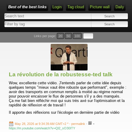
Best of the best links
Login
Tag cloud
Picture wall
Daily
Links per page:
20
50
100
La révolution de la robustesse-ted talk
Wow, excellente cette vidéo. J'entends parler de cette idée depuis
quelques temps "mieux vaut être robuste que performant", exemple :
avoir des transports en commun remplis à moitié au régime normal
pour pouvoir encaisser le flux de personnes s'il y a des manqués.
Ça me fait bien réfléchir moi qui suis très axé sur l'optimisation et la
rapidité de réflexion et de travail !
Il apporte des réflexions sur l'écologie en dernière partie de vidéo
-
May 28, 2026 at 9:34:39 AM GMT+2 *
- permalink
-
https://m.youtube.com/watch?v=Ql2_sO30ITY