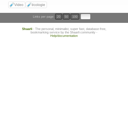
Video
écologie
Links per page:
20
50
100
Shaarli
- The personal, minimalist, super fast, database-free,
bookmarking service by the Shaarli community -
Help/documentation