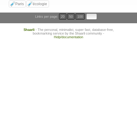
Paris
écologie
Links per page:
20
50
100
Shaarli
- The personal, minimalist, super fast, database-free,
bookmarking service by the Shaarli community -
Help/documentation