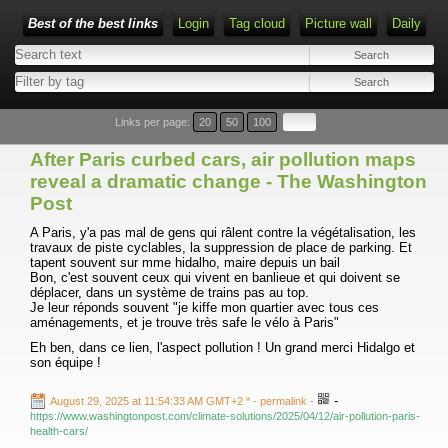
Best of the best links
Login
Tag cloud
Picture wall
Daily
Links per page:
20
50
100
After Paris curbed cars, air pollution maps
reveal a dramatic change - The Washington
Post
A Paris, y'a pas mal de gens qui râlent contre la végétalisation, les
travaux de piste cyclables, la suppression de place de parking. Et
tapent souvent sur mme hidalho, maire depuis un bail
Bon, c'est souvent ceux qui vivent en banlieue et qui doivent se
déplacer, dans un système de trains pas au top.
Je leur réponds souvent "je kiffe mon quartier avec tous ces
aménagements, et je trouve très safe le vélo à Paris"
Eh ben, dans ce lien, l'aspect pollution ! Un grand merci Hidalgo et
son équipe !
-
August 29, 2025 at 11:54:33 AM GMT+2 *
- permalink
-
https://www.washingtonpost.com/climate-solutions/2025/04/12/air-pollution-paris-
health-cars/