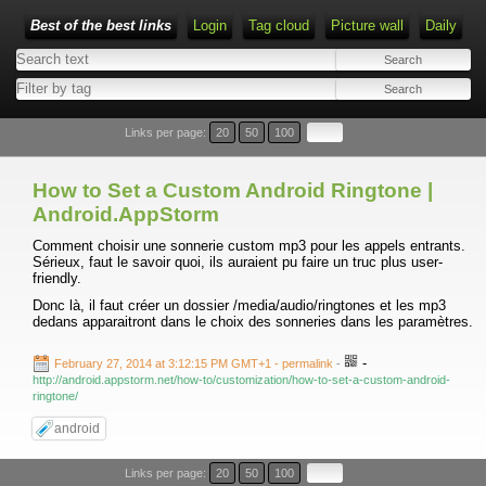
Best of the best links
Login
Tag cloud
Picture wall
Daily
Links per page:
20
50
100
How to Set a Custom Android Ringtone |
Android.AppStorm
Comment choisir une sonnerie custom mp3 pour les appels entrants.
Sérieux, faut le savoir quoi, ils auraient pu faire un truc plus user-
friendly.
Donc là, il faut créer un dossier /media/audio/ringtones et les mp3
dedans apparaitront dans le choix des sonneries dans les paramètres.
-
February 27, 2014 at 3:12:15 PM GMT+1
- permalink
-
http://android.appstorm.net/how-to/customization/how-to-set-a-custom-android-
ringtone/
android
Links per page:
20
50
100